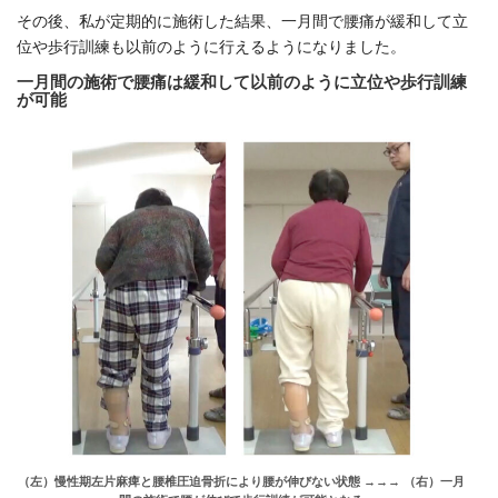
その後、私が定期的に施術した結果、一月間で腰痛が緩和して立
位や歩行訓練も以前のように行えるようになりました。
一月間の施術で腰痛は緩和して以前のように立位や歩行訓練
が可能
（左）慢性期左片麻痺と腰椎圧迫骨折により腰が伸びない状態 →→→ （右）一月