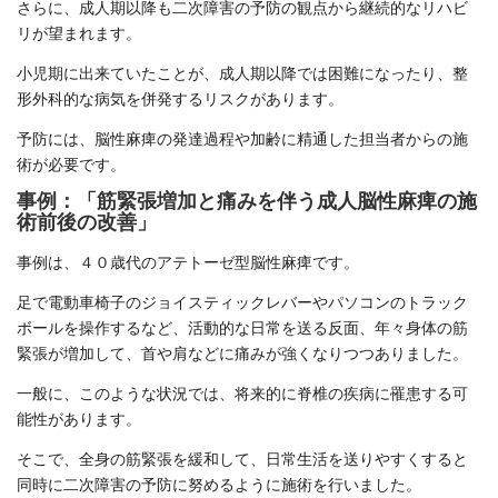
さらに、成人期以降も二次障害の予防の観点から継続的なリハビ
リが望まれます。
小児期に出来ていたことが、成人期以降では困難になったり、整
形外科的な病気を併発するリスクがあります。
予防には、脳性麻痺の発達過程や加齢に精通した担当者からの施
術が必要です。
事例：「筋緊張増加と痛みを伴う成人脳性麻痺の施
術前後の改善」
事例は、４０歳代のアテトーゼ型脳性麻痺です。
足で電動車椅子のジョイスティックレバーやパソコンのトラック
ボールを操作するなど、活動的な日常を送る反面、年々身体の筋
緊張が増加して、首や肩などに痛みが強くなりつつありました。
一般に、このような状況では、将来的に脊椎の疾病に罹患する可
能性があります。
そこで、全身の筋緊張を緩和して、日常生活を送りやすくすると
同時に二次障害の予防に努めるように施術を行いました。