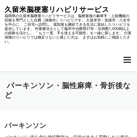
コ
久留米脳梗塞リハビリサービス
ン
福岡県の久留米脳梗塞リハビリサービスは、脳梗塞後の麻痺手・上肢機能の
テ
回復を専門とした自費（保険外）リハビリです。 久留米市・筑後市・八女市
ン
を中心に、 ご自宅へ訪問し、退院後も継続できる生活に直結したリハビリを
提供しています。 作業療法士として脳卒中治療歴37年・症例数1,000例以上
ツ
の経験を活かし、 「もう一度、手を使える可能性」を一緒に探します。 介護
保険のリハビリでは物足りないと感じた方は、 まずはお気軽にご相談くださ
へ
い。
ス
キ
ッ
メニュ
プ
久留米脳梗塞リハビリサービスとは
施術メニューと料金
パーキンソン・脳性麻痺・骨折後な
ど
施術例のご紹介
訪問サービスに特化する理由
パーキンソン
お問い合わせ
最新情報
体験申し込み
パーキンソン病を含む神経難病は、症状が大きく変動したり進行