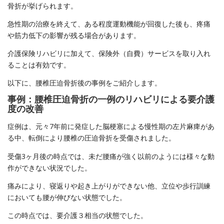
骨折が挙げられます。
急性期の治療を終えて、ある程度運動機能が回復した後も、疼痛
や筋力低下の影響が残る場合があります。
介護保険リハビリに加えて、保険外（自費）サービスを取り入れ
ることは有効です。
以下に、腰椎圧迫骨折後の事例をご紹介します。
事例：腰椎圧迫骨折の一例のリハビリによる要介護
度の改善
症例は、元々7年前に発症した脳梗塞による慢性期の左片麻痺があ
る中、転倒により腰椎の圧迫骨折を受傷されました。
受傷3ヶ月後の時点では、未だ腰痛が強く以前のようには様々な動
作ができない状況でした。
痛みにより、寝返りや起き上がりができない他、立位や歩行訓練
においても腰が伸びない状態でした。
この時点では、要介護３相当の状態でした。