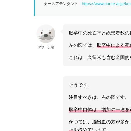
ナースアテンダント
https://www.nurse-at.jp/k
脳卒中の死亡率と総患者数の
左の図では、
脳卒中による死
アザーシ君
これは、久留米も含む全国的
そうです。
注目すべきは、右の図です。
脳卒中自体は、増加の一途を
かつては、脳出血の方が多か
上
を占めています。