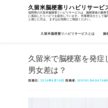
コ
久留米脳梗塞リハビリサービ
ン
福岡県の久留米脳梗塞リハビリサービスは、脳梗塞後の麻痺手
テ
に直結したリハビリを提供しています。 作業療法士として脳卒
と感じた方は、 まずはお気軽にご相談ください。
ン
ツ
久留米脳梗塞リハビリサービスとは
施
へ
ス
キ
ッ
久留米で脳梗塞を発症
プ
男女差は？
投稿日:
2024年6月16日
投稿者:
SEIICHI.NAGATA@