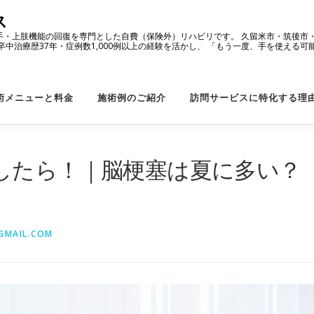
ス
・上肢機能の回復を専門とした自費（保険外）リハビリです。 久留米市・筑後市
中治療歴37年・症例数1,000例以上の経験を活かし、 「もう一度、手を使える
術メニューと料金
施術例のご紹介
訪問サービスに特化する理
したら！｜脳梗塞は夏に多い？
GMAIL.COM