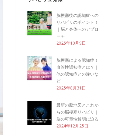
脳梗塞後の認知症への
リハビリのポイント！
｜脳と身体へのアプロ
ーチ
2025年10月9日
脳梗塞による認知症！
血管性認知症とは？｜
他の認知症との違いな
ど
2025年8月31日
最新の脳地図とこれか
らの脳梗塞リハビリ｜
脳の可塑性解明に迫る
2024年12月25日